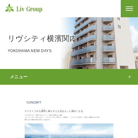
リヴグル
リヴシティ横濱関内
YOKOHAMA NEW DAYS.
メニュー
CONCEPT
まち
テイストフルな
都市
に暮らすと人生はもっと面白くなる。
イセザキモール、大岡川プロムナード、大通り公園などに近接。
ドリーミングな「みなとみらい」、エキゾチックな「関内」や「馬車道」、ショッピングが楽しい「横浜」駅周辺なども手中。
夢きらめく環境が毎日の暮らしを包みます。