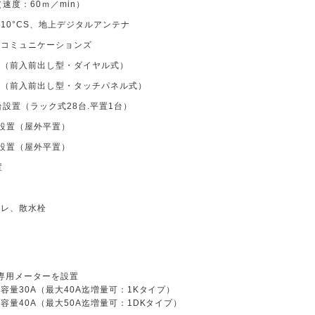
（速度：60ｍ／min）
110°CS、地上デジタルアンテナ
トコミュニケーションズ
置（前入前出し型・ダイヤル式）
置（前入前出し型・タッチパネル式）
台設置（ラック式28台.平置1台）
設置（屋外平置）
設置（屋外平置）
置
置
イレ、散水栓
専用メーターを設置
容量30A（最大40A迄増量可：1Kタイプ）
容量40A（最大50A迄増量可：1DKタイプ）