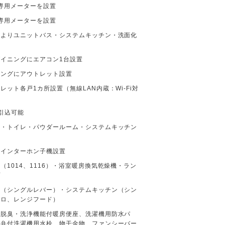
専用メーターを設置
専用メーターを設置
によりユニットバス・システムキッチン・洗面化
イニングにエアコン1台設置
ニングにアウトレット設置
レット各戸1カ所設置（無線LAN内蔵：Wi-Fi対
引込可能
ス・トイレ・パウダールーム・システムキッチン
にインターホン子機設置
（1014、1116）・浴室暖房換気乾燥機・ラン
プ
栓（シングルレバー）・システムキッチン（シン
ンロ、レンジフード）
、脱臭・洗浄機能付暖房便座、洗濯機用防水パ
水弁付洗濯機用水栓、物干金物、ファンシーバー