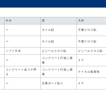
巾木
壁
天井
ー
タイル貼
不燃クロス貼
ー
タイル貼
不燃クロス貼
ソフト巾木
ビニールクロス貼
ビニールクロス貼
押
コンクリート打放し補
ー
ＥＰ
修
押
コンクリート金コテ押
コンクリート打放し補
ケイカル板素地
え
修
押
ー
石膏ボード貼り
ＥＰ