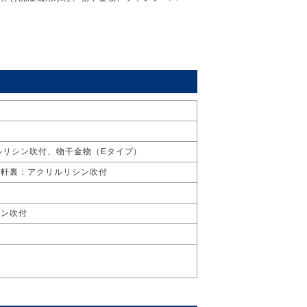
ルリシン吹付、物干金物（Eタイプ）
 軒裏：アクリルリシン吹付
シン吹付