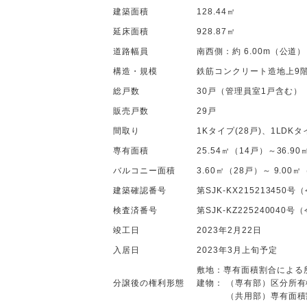
建築面積
128.44㎡
延床面積
928.87㎡
道路幅員
南西側：約 6.00m（公道）
構造・規模
鉄筋コンクリート造地上9
総戸数
30戸（管理員室1戸含む）
販売戸数
29戸
間取り
1Kタイプ(28戸)、1LDK
専有面積
25.54㎡（14戸）～36.9
バルコニー面積
3.60㎡（28戸）～ 9.00
建築確認番号
第SJK-KX215213450
検査済番号
第SJK-KZ225240040
竣工日
2023年2月22日
入居日
2023年3月上旬予定
敷地：専有面積割合による
分譲後の権利形態
建物： （専有部）区分所有
（共用部）専有面積割