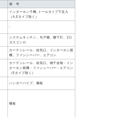
備 考
インターホン子機､トールタイプ下足入
（A,Eタイプ除く）
-
システムキッチン、吊戸棚、棚下灯、2口
ガスコンロ
カーテンレール、給気口、インターホン親
機、ファンシーバー、エアコン
カーテンレール、給気口、物干金物・イン
ターホン親機・ファンシーバー・エアコン
（Eタイプ除く）
ハンガーパイプ、棚板
棚板