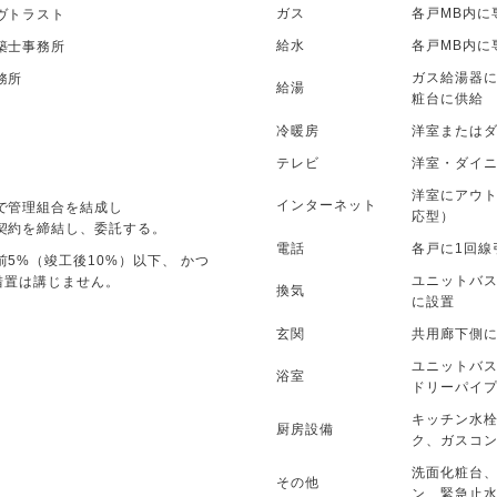
ガス
各戸MB内に
ヴトラスト
給水
各戸MB内に
築士事務所
ガス給湯器
務所
給湯
粧台に供給
冷暖房
洋室またはダ
テレビ
洋室・ダイ
洋室にアウト
インターネット
で管理組合を結成し
応型）
契約を締結し、委託する。
電話
各戸に1回線
5%（竣工後10%）以下、 かつ
ユニットバ
全措置は講じません。
換気
に設置
玄関
共用廊下側
ユニットバス
浴室
ドリーパイ
キッチン水
厨房設備
ク、ガスコ
洗面化粧台
その他
ン、緊急止