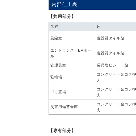
内部仕上表
【共用部分】
名称
床
風除室
磁器質タイル貼
エントランス・EVホー
磁器質タイル貼
ル
管理員室
長尺塩ビシート貼
コンクリート金コテ
駐輪場
え
コンクリート金コテ
ゴミ置場
え
コンクリート金コテ
災害用備蓄倉庫
え
【専有部分】