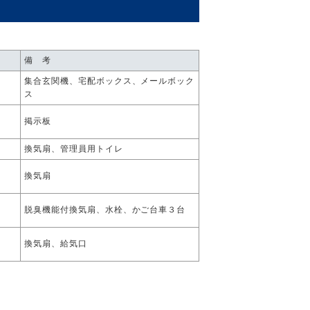
備 考
集合玄関機、宅配ボックス、メールボック
ス
掲示板
換気扇、管理員用トイレ
換気扇
脱臭機能付換気扇、水栓、かご台車３台
換気扇、給気口