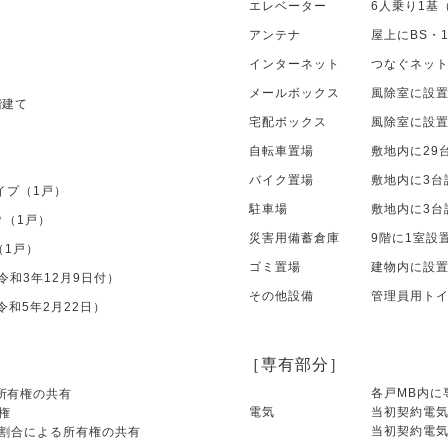
エレベーター
6人乗り1基
アンテナ
屋上にBS・
インターネット
つなぐネッ
メールボックス
風除室に設
階建て
宅配ボックス
風除室に設
自転車置場
敷地内に29
バイク置場
敷地内に3台
タイプ（1戸）
駐車場
敷地内に3台
0㎡（1戸）
災害用備蓄倉庫
9階に1室設
㎡（1戸）
ゴミ置場
建物内に設
号（令和3年12月9日付）
その他設備
管理員用ト
号（令和5年2月22日）
［専有部分］
各戸MB内に
所有権の共有
電気
当初契約電気
権
当初契約電気
合による所有権の共有