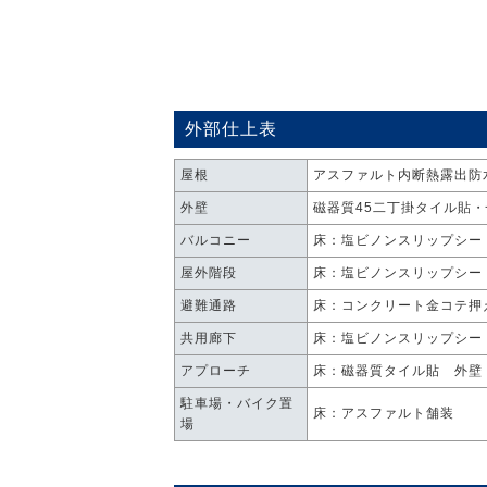
外部仕上表
屋根
アスファルト内断熱露出防
外壁
磁器質45二丁掛タイル貼
バルコニー
床：塩ビノンスリップシー
屋外階段
床：塩ビノンスリップシー
避難通路
床：コンクリート金コテ押
共用廊下
床：塩ビノンスリップシー
アプローチ
床：磁器質タイル貼 外壁
駐車場・バイク置
床：アスファルト舗装
場