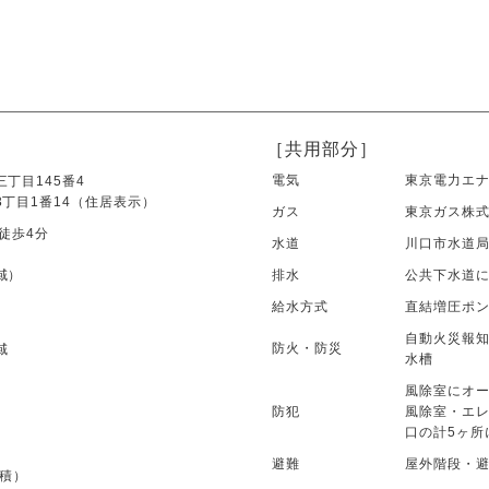
［共用部分］
電気
東京電力エ
丁目145番4
丁目1番14（住居表示）
ガス
東京ガス株
徒歩4分
水道
川口市水道
域）
排水
公共下水道
給水方式
直結増圧ポ
自動火災報
防火・防災
域
水槽
風除室にオー
防犯
風除室・エ
口の計5ヶ所
避難
屋外階段・
面積）