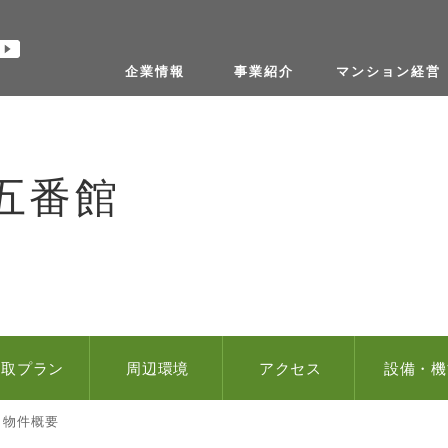
コニコチャンネル
YouTube
企業情報
事業紹介
マンション経営
五番館
間取プラン
周辺環境
アクセス
設備・機
物件概要