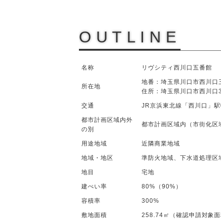
OUTLINE
名称
リヴシティ西川口五番館
地番：埼玉県川口市西川口三
所在地
住所：埼玉県川口市西川口3
交通
JR京浜東北線「西川口」駅
都市計画区域内外
都市計画区域内（市街化区
の別
用途地域
近隣商業地域
地域・地区
準防火地域、下水道処理区
地目
宅地
建ぺい率
80%（90%）
容積率
300%
敷地面積
258.74㎡（確認申請対象