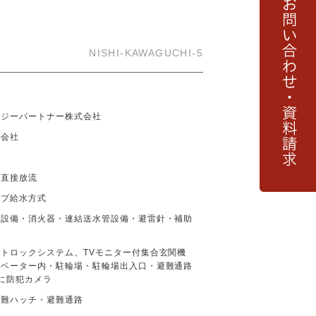
NISHI-KAWAGUCHI-5
ナジーパートナー株式会社
式会社
局
に直接放流
ンプ給水方式
知設備・消火器・連結送水管設備・避雷針・補助
トロックシステム、TVモニター付集合玄関機
レベーター内・駐輪場・駐輪場出入口・避難通路
に防犯カメラ
避難ハッチ・避難通路