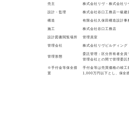
売主
株式会社リヴ・株式会社リ
設計・監理
株式会社谷口工務店一級建
構造
有限会社久保田構造設計事
施工
株式会社谷口工務店
設計図書閲覧場所
管理員室
管理会社
株式会社リヴビルディング
委託管理：区分所有者全員
管理形態
管理会社との間で管理委託
※手付金等保全措
手付金等は売買価格の竣工前
置
1,000万円以下とし、保