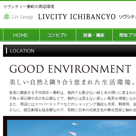
リヴシティ一番町の周辺環境
皇居に隣接する千代田区一番町は、都内でも数少ない緑と水の潤いに恵まれ
千鳥ヶ淵公園や北の丸公園などで、都内とは思えない美しい風景を堪能しな
また、周辺にはスーパーストアーなどのショッピング施設も充実。郵便局、
さらに、国立劇場も徒歩圏なので、気軽に日本の伝統文化や舞台芸術と触れ