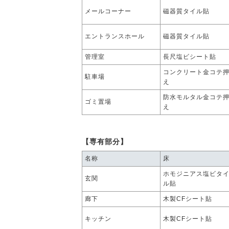
メールコーナー
磁器質タイル貼
エントランスホール
磁器質タイル貼
管理室
長尺塩ビシート貼
コンクリート金コテ
駐車場
え
防水モルタル金コテ
ゴミ置場
え
【専有部分】
名称
床
ホモジニアス塩ビタ
玄関
ル貼
廊下
木製CFシート貼
キッチン
木製CFシート貼