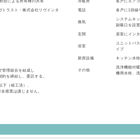
合による所有権の共有
冷暖房
各戸にエアコ
ヴトラスト・株式会社リヴインタ
電話
各戸に1回線
システムキ
換気
副吸口を設
玄関
居室にイン
ユニットバス
浴室
イプ
厨房設備
キッチン水
洗浄機能付
その他
で管理組合を結成し
機用水栓、
契約を締結し、委託する。
%以下（竣工済）、
、保全措置は講じません。