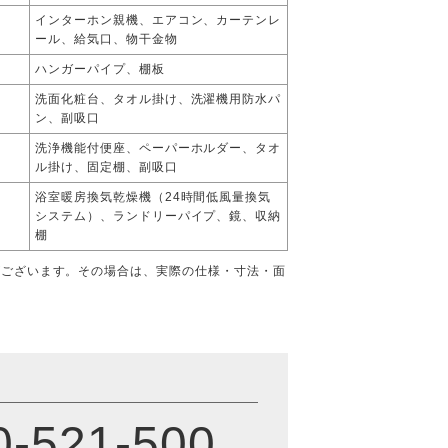
インターホン親機、エアコン、カーテンレ
ール、給気口、物干金物
ハンガーパイプ、棚板
洗面化粧台、タオル掛け、洗濯機用防水パ
ン、副吸口
洗浄機能付便座、ペーパーホルダー、タオ
ル掛け、固定棚、副吸口
浴室暖房換気乾燥機（24時間低風量換気
システム）、ランドリーパイプ、鏡、収納
棚
がございます。その場合は、実際の仕様・寸法・面
0-521-500