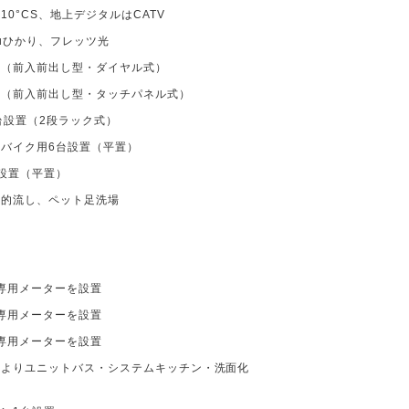
10°CS、地上デジタルはCATV
auひかり、フレッツ光
置（前入前出し型・ダイヤル式）
置（前入前出し型・タッチパネル式）
台設置（2段ラック式）
バイク用6台設置（平置）
設置（平置）
目的流し、ペット足洗場
専用メーターを設置
専用メーターを設置
専用メーターを設置
によりユニットバス・システムキッチン・洗面化