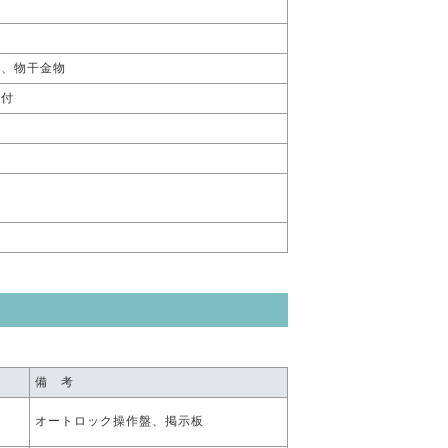
付、物干金物
吹付
付
備 考
オートロック操作盤、掲示板