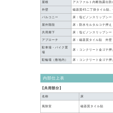
屋根
アスファルト内断熱露出防
外壁
磁器質45二丁掛タイル貼
バルコニー
床：塩ビノンスリップシー
屋外階段
床：防水モルタルコテ押え
共用廊下
床：塩ビノンスリップシー
アプローチ
床：磁器質タイル貼 外壁
駐車場・バイク置
床：コンクリート金ゴテ押
場
駐輪場（敷地内）
床：コンクリート金ゴテ押
内部仕上表
【共用部分】
名称
床
風除室
磁器質タイル貼