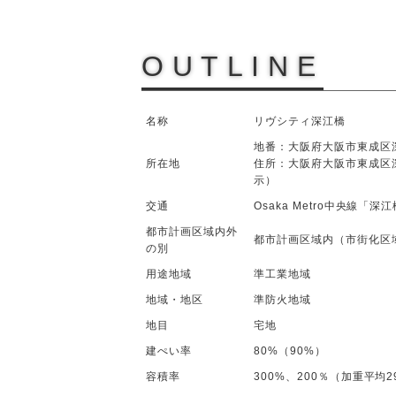
OUTLINE
名称
リヴシティ深江橋
地番：大阪府大阪市東成区深
所在地
住所：大阪府大阪市東成区深
示）
交通
Osaka Metro中央線「
都市計画区域内外
都市計画区域内（市街化区
の別
用途地域
準工業地域
地域・地区
準防火地域
地目
宅地
建ぺい率
80%（90%）
容積率
300%、200％（加重平均29