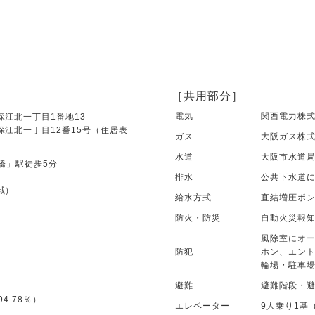
［共用部分］
電気
関西電力株
江北一丁目1番地13
江北一丁目12番15号（住居表
ガス
大阪ガス株
水道
大阪市水道
深江橋」駅徒歩5分
排水
公共下水道
域）
給水方式
直結増圧ポ
防火・防災
自動火災報
風除室にオー
防犯
ホン、エント
輪場・駐車場
避難
避難階段・
4.78％）
エレベーター
9人乗り1基