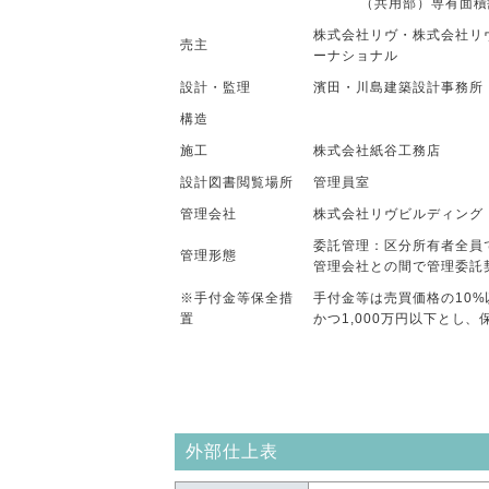
（共用部）専有面積割
株式会社リヴ・株式会社リ
売主
ーナショナル
設計・監理
濱田・川島建築設計事務所
構造
施工
株式会社紙谷工務店
設計図書閲覧場所
管理員室
管理会社
株式会社リヴビルディング
委託管理：区分所有者全員
管理形態
管理会社との間で管理委託
※手付金等保全措
手付金等は売買価格の10
置
かつ1,000万円以下とし
外部仕上表