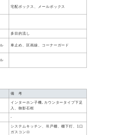
宅配ボックス、メールボックス
多目的流し
ル
車止め、区画線、コーナーガード
ル
備 考
インターホン子機､カウンタータイプ下足
入、御影石框
-
システムキッチン、吊戸棚、棚下灯、1口
ガスコンロ