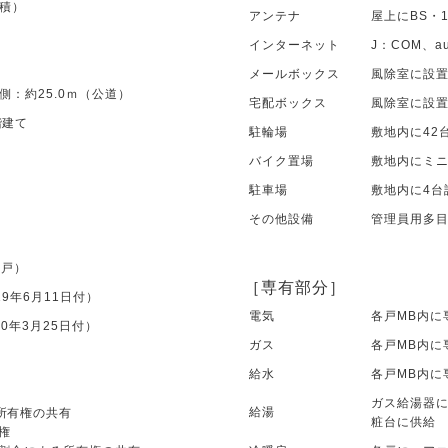
面積）
アンテナ
屋上にBS・1
インターネット
J：COM、
メールボックス
風除室に設
側：約25.0ｍ（公道）
宅配ボックス
風除室に設
階建て
駐輪場
敷地内に42
バイク置場
敷地内にミニ
駐車場
敷地内に4台
その他設備
管理員用多
1戸）
［専有部分］
19年6月11日付）
電気
各戸MB内に
20年3月25日付）
ガス
各戸MB内に
給水
各戸MB内に
ガス給湯器
給湯
所有権の共有
粧台に供給
権