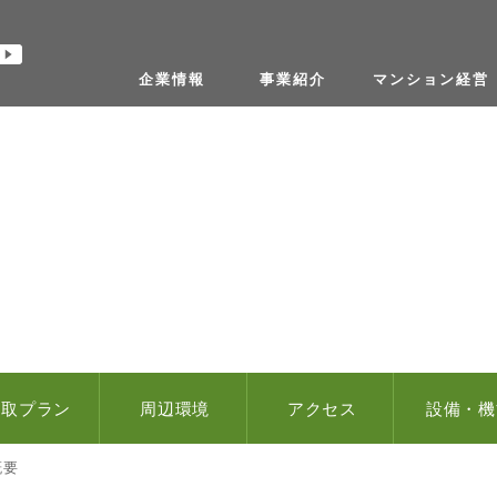
コニコチャンネル
YouTube
企業情報
事業紹介
マンション経営
間取プラン
周辺環境
アクセス
設備・機
概要